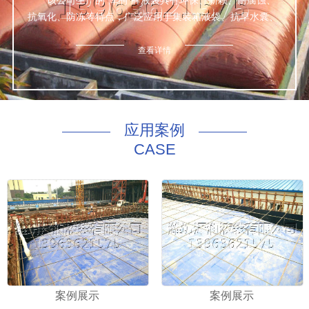
该公司生产的“泽润”牌液袋具有环保、新颖、耐腐蚀、
抗氧化、防冻等特点，广泛应用于集装箱液袋、抗旱水囊、
鱼箱、桥墩预压等数种液体的包装与运输，经众检验，产品
达标。
查看详情
公司本着诚信为本、质量优良、服务完善的理念，为世
界五大洲四大洋的新老客户上门量身定做一切适合于该公司
非危液体的优质合格产品。
咨询热线：130 8169 4168
应用案例
CASE
案例展示
案例展示