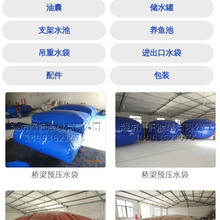
油囊
储水罐
支架水池
养鱼池
吊重水袋
进出口水袋
配件
包装
1
2
3
桥梁预压水袋
桥梁预压水袋