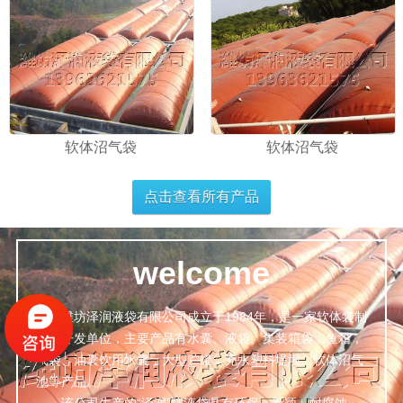
软体沼气袋
软体沼气袋
点击查看所有产品
welcome
潍坊泽润液袋有限公司成立于1984年，是一家软体袋制
造，开发单位，主要产品有水囊、液袋、集装箱袋，鱼箱，
气袋、油囊饮用水囊，大型贮罐，充水塑料堤坝，软体沼气
池等产品。