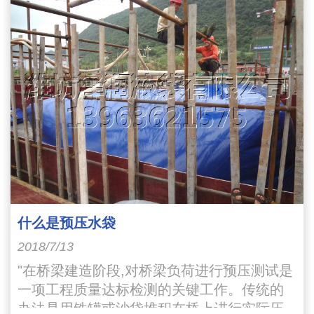
什么是预压水袋
2018/7/13
"在桥梁建造阶段,对桥梁负荷进行预压测试是
一项工程质量达标检测的关键工作。传统的
办法是用铁罐或沙袋堆积在桥上进行实际压