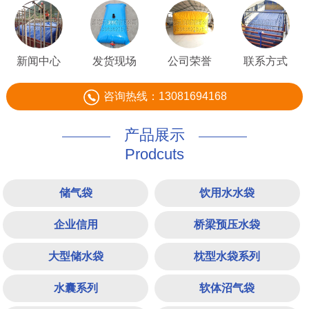
新闻中心
发货现场
公司荣誉
联系方式
咨询热线：13081694168
产品展示
Prodcuts
储气袋
饮用水水袋
企业信用
桥梁预压水袋
大型储水袋
枕型水袋系列
水囊系列
软体沼气袋