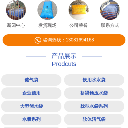
新闻中心
发货现场
公司荣誉
联系方式
咨询热线：13081694168
产品展示
Prodcuts
储气袋
饮用水水袋
企业信用
桥梁预压水袋
大型储水袋
枕型水袋系列
水囊系列
软体沼气袋