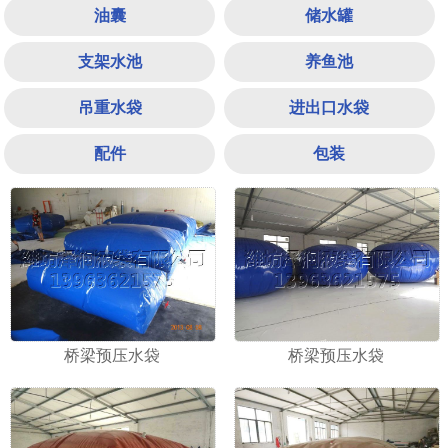
油囊
储水罐
支架水池
养鱼池
吊重水袋
进出口水袋
配件
包装
1
2
3
桥梁预压水袋
桥梁预压水袋