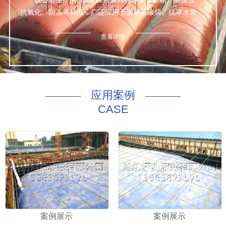
该公司生产的“泽润”牌液袋具有环保、新颖、耐腐蚀、
抗氧化、防冻等特点，广泛应用于集装箱液袋、抗旱水囊、
鱼箱、桥墩预压等数种液体的包装与运输，经众检验，产品
达标。
查看详情
公司本着诚信为本、质量优良、服务完善的理念，为世
界五大洲四大洋的新老客户上门量身定做一切适合于该公司
非危液体的优质合格产品。
咨询热线：130 8169 4168
应用案例
CASE
案例展示
案例展示