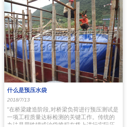
什么是预压水袋
2018/7/13
"在桥梁建造阶段,对桥梁负荷进行预压测试是
一项工程质量达标检测的关键工作。传统的
办法是用铁罐或沙袋堆积在桥上进行实际压