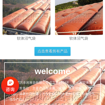
软体沼气袋
软体沼气袋
点击查看所有产品
welcome
潍坊泽润液袋有限公司成立于1984年，是一家软体袋制
造，开发单位，主要产品有水囊、液袋、集装箱袋，鱼箱，
气袋、油囊饮用水囊，大型贮罐，充水塑料堤坝，软体沼气
池等产品。