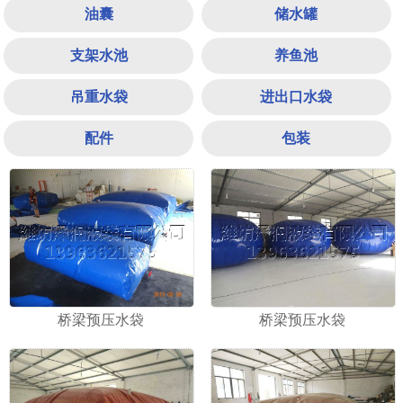
油囊
储水罐
支架水池
养鱼池
吊重水袋
进出口水袋
配件
包装
1
2
3
桥梁预压水袋
桥梁预压水袋