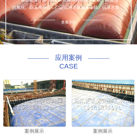
该公司生产的“泽润”牌液袋具有环保、新颖、耐腐蚀、
抗氧化、防冻等特点，广泛应用于集装箱液袋、抗旱水囊、
鱼箱、桥墩预压等数种液体的包装与运输，经众检验，产品
达标。
查看详情
公司本着诚信为本、质量优良、服务完善的理念，为世
界五大洲四大洋的新老客户上门量身定做一切适合于该公司
非危液体的优质合格产品。
咨询热线：130 8169 4168
应用案例
CASE
案例展示
案例展示