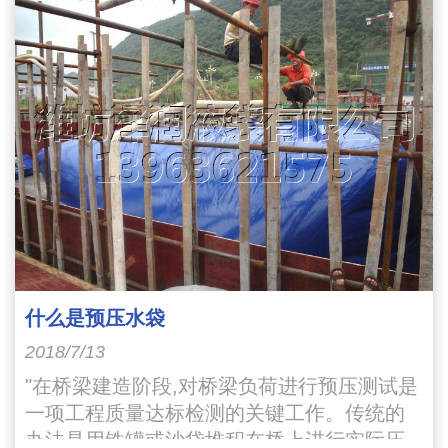
什么是预压水袋
2018/7/13
"在桥梁建造阶段,对桥梁负荷进行预压测试是
一项工程质量达标检测的关键工作。传统的
办法是用铁罐或沙袋堆积在桥上进行实际压