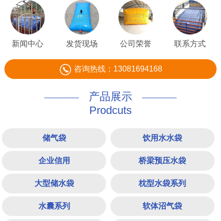
新闻中心
发货现场
公司荣誉
联系方式
咨询热线：13081694168
产品展示
Prodcuts
储气袋
饮用水水袋
企业信用
桥梁预压水袋
大型储水袋
枕型水袋系列
水囊系列
软体沼气袋