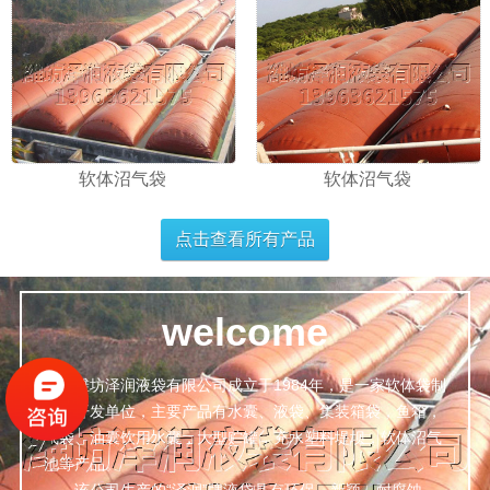
软体沼气袋
软体沼气袋
点击查看所有产品
welcome
潍坊泽润液袋有限公司成立于1984年，是一家软体袋制
造，开发单位，主要产品有水囊、液袋、集装箱袋，鱼箱，
气袋、油囊饮用水囊，大型贮罐，充水塑料堤坝，软体沼气
池等产品。