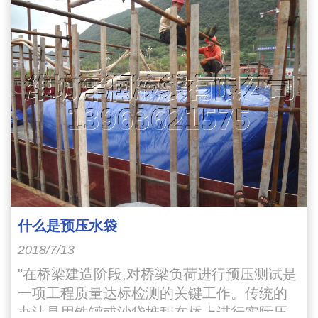
什么是预压水袋
2018/7/13
"在桥梁建造阶段,对桥梁负荷进行预压测试是
一项工程质量达标检测的关键工作。传统的
办法是用铁罐或沙袋堆积在桥上进行实际压