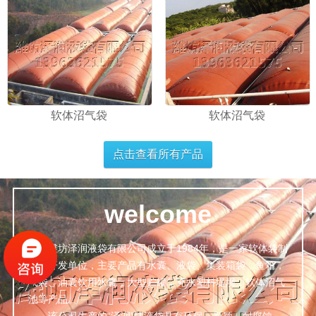
软体沼气袋
软体沼气袋
点击查看所有产品
welcome
潍坊泽润液袋有限公司成立于1984年，是一家软体袋制
造，开发单位，主要产品有水囊、液袋、集装箱袋，鱼箱，
气袋、油囊饮用水囊，大型贮罐，充水塑料堤坝，软体沼气
池等产品。