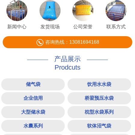
新闻中心
发货现场
公司荣誉
联系方式
咨询热线：13081694168
产品展示
Prodcuts
储气袋
饮用水水袋
企业信用
桥梁预压水袋
大型储水袋
枕型水袋系列
水囊系列
软体沼气袋