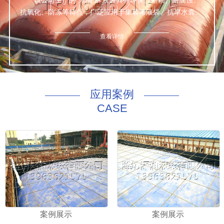
该公司生产的“泽润”牌液袋具有环保、新颖、耐腐蚀、
抗氧化、防冻等特点，广泛应用于集装箱液袋、抗旱水囊、
鱼箱、桥墩预压等数种液体的包装与运输，经众检验，产品
达标。
查看详情
公司本着诚信为本、质量优良、服务完善的理念，为世
界五大洲四大洋的新老客户上门量身定做一切适合于该公司
非危液体的优质合格产品。
咨询热线：130 8169 4168
应用案例
CASE
案例展示
案例展示