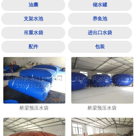
油囊
储水罐
支架水池
养鱼池
吊重水袋
进出口水袋
配件
包装
1
2
3
桥梁预压水袋
桥梁预压水袋