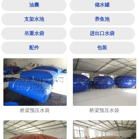
油囊
储水罐
支架水池
养鱼池
吊重水袋
进出口水袋
配件
包装
1
2
3
桥梁预压水袋
桥梁预压水袋