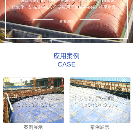
该公司生产的“泽润”牌液袋具有环保、新颖、耐腐蚀、
抗氧化、防冻等特点，广泛应用于集装箱液袋、抗旱水囊、
鱼箱、桥墩预压等数种液体的包装与运输，经众检验，产品
达标。
查看详情
公司本着诚信为本、质量优良、服务完善的理念，为世
界五大洲四大洋的新老客户上门量身定做一切适合于该公司
非危液体的优质合格产品。
咨询热线：130 8169 4168
应用案例
CASE
案例展示
案例展示