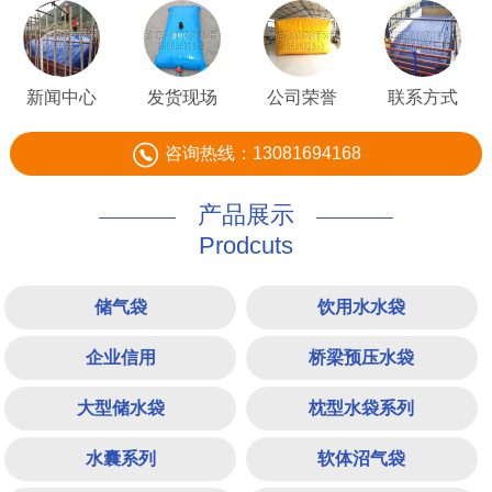
新闻中心
发货现场
公司荣誉
联系方式
咨询热线：13081694168
产品展示
Prodcuts
储气袋
饮用水水袋
企业信用
桥梁预压水袋
大型储水袋
枕型水袋系列
水囊系列
软体沼气袋