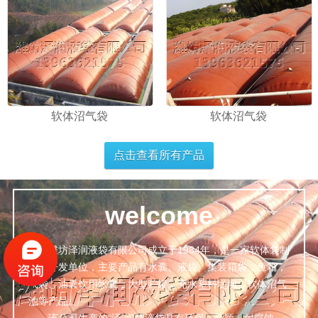
软体沼气袋
软体沼气袋
点击查看所有产品
welcome
潍坊泽润液袋有限公司成立于1984年，是一家软体袋制
造，开发单位，主要产品有水囊、液袋、集装箱袋，鱼箱，
气袋、油囊饮用水囊，大型贮罐，充水塑料堤坝，软体沼气
池等产品。