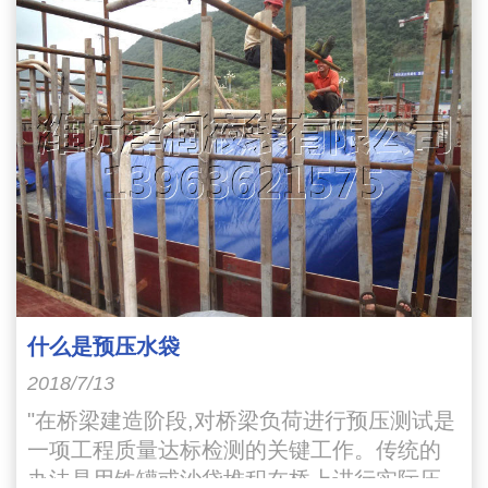
什么是预压水袋
2018/7/13
"在桥梁建造阶段,对桥梁负荷进行预压测试是
一项工程质量达标检测的关键工作。传统的
办法是用铁罐或沙袋堆积在桥上进行实际压