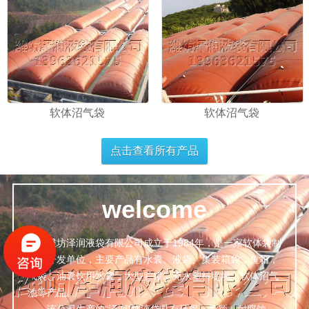
软体沼气袋
软体沼气袋
点击查看所有产品
welcome
潍坊泽润液袋有限公司成立于1984年，是一家软体袋制
造，开发单位，主要产品有水囊、液袋、集装箱袋，鱼箱，
气袋、油囊饮用水囊，大型贮罐，充水塑料堤坝，软体沼气
池等产品。