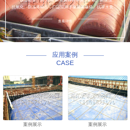
该公司生产的“泽润”牌液袋具有环保、新颖、耐腐蚀、
抗氧化、防冻等特点，广泛应用于集装箱液袋、抗旱水囊、
鱼箱、桥墩预压等数种液体的包装与运输，经众检验，产品
达标。
查看详情
公司本着诚信为本、质量优良、服务完善的理念，为世
界五大洲四大洋的新老客户上门量身定做一切适合于该公司
非危液体的优质合格产品。
咨询热线：130 8169 4168
应用案例
CASE
案例展示
案例展示