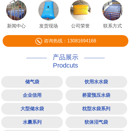
新闻中心
发货现场
公司荣誉
联系方式
咨询热线：13081694168
产品展示
Prodcuts
储气袋
饮用水水袋
企业信用
桥梁预压水袋
大型储水袋
枕型水袋系列
水囊系列
软体沼气袋