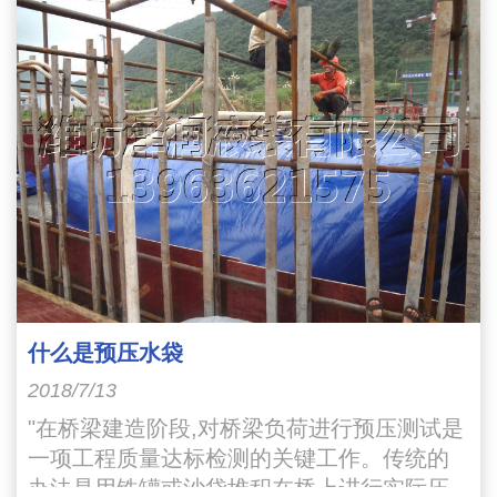
什么是预压水袋
2018/7/13
"在桥梁建造阶段,对桥梁负荷进行预压测试是
一项工程质量达标检测的关键工作。传统的
办法是用铁罐或沙袋堆积在桥上进行实际压