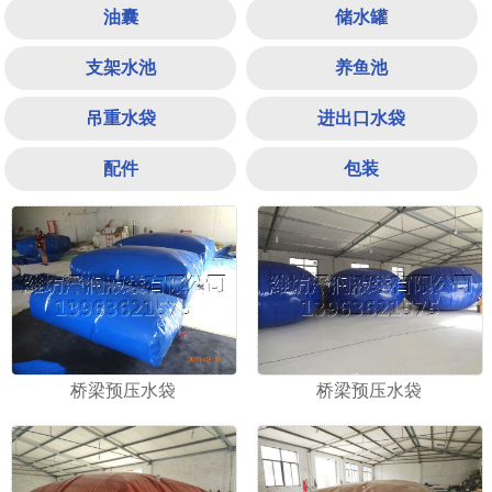
油囊
储水罐
支架水池
养鱼池
吊重水袋
进出口水袋
配件
包装
1
2
3
桥梁预压水袋
桥梁预压水袋