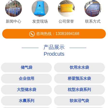
新闻中心
发货现场
公司荣誉
联系方式
咨询热线：13081694168
产品展示
Prodcuts
储气袋
饮用水水袋
企业信用
桥梁预压水袋
大型储水袋
枕型水袋系列
水囊系列
软体沼气袋