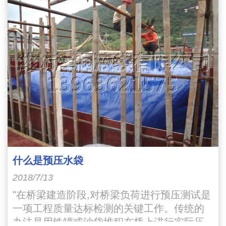
什么是预压水袋
2018/7/13
"在桥梁建造阶段,对桥梁负荷进行预压测试是
一项工程质量达标检测的关键工作。传统的
办法是用铁罐或沙袋堆积在桥上进行实际压