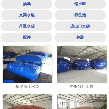
油囊
储水罐
支架水池
养鱼池
吊重水袋
进出口水袋
配件
包装
1
2
3
桥梁预压水袋
桥梁预压水袋