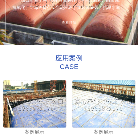
该公司生产的“泽润”牌液袋具有环保、新颖、耐腐蚀、
抗氧化、防冻等特点，广泛应用于集装箱液袋、抗旱水囊、
鱼箱、桥墩预压等数种液体的包装与运输，经众检验，产品
达标。
查看详情
公司本着诚信为本、质量优良、服务完善的理念，为世
界五大洲四大洋的新老客户上门量身定做一切适合于该公司
非危液体的优质合格产品。
咨询热线：130 8169 4168
应用案例
CASE
案例展示
案例展示