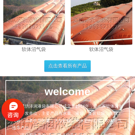
软体沼气袋
软体沼气袋
点击查看所有产品
welcome
潍坊泽润液袋有限公司成立于1984年，是一家软体袋制
造，开发单位，主要产品有水囊、液袋、集装箱袋，鱼箱，
气袋、油囊饮用水囊，大型贮罐，充水塑料堤坝，软体沼气
池等产品。