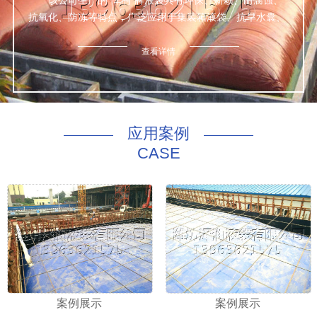
该公司生产的“泽润”牌液袋具有环保、新颖、耐腐蚀、
抗氧化、防冻等特点，广泛应用于集装箱液袋、抗旱水囊、
鱼箱、桥墩预压等数种液体的包装与运输，经众检验，产品
达标。
查看详情
公司本着诚信为本、质量优良、服务完善的理念，为世
界五大洲四大洋的新老客户上门量身定做一切适合于该公司
非危液体的优质合格产品。
咨询热线：130 8169 4168
应用案例
CASE
案例展示
案例展示