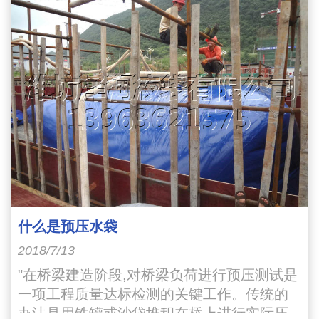
什么是预压水袋
2018/7/13
"在桥梁建造阶段,对桥梁负荷进行预压测试是
一项工程质量达标检测的关键工作。传统的
办法是用铁罐或沙袋堆积在桥上进行实际压