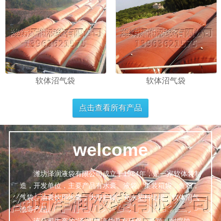
软体沼气袋
软体沼气袋
点击查看所有产品
welcome
潍坊泽润液袋有限公司成立于1984年，是一家软体袋制
造，开发单位，主要产品有水囊、液袋、集装箱袋，鱼箱，
气袋、油囊饮用水囊，大型贮罐，充水塑料堤坝，软体沼气
池等产品。