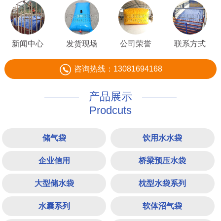
新闻中心
发货现场
公司荣誉
联系方式
咨询热线：13081694168
产品展示
Prodcuts
储气袋
饮用水水袋
企业信用
桥梁预压水袋
大型储水袋
枕型水袋系列
水囊系列
软体沼气袋