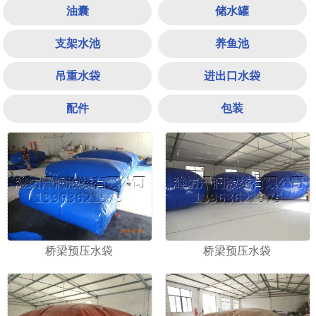
油囊
储水罐
支架水池
养鱼池
吊重水袋
进出口水袋
配件
包装
1
2
3
桥梁预压水袋
桥梁预压水袋